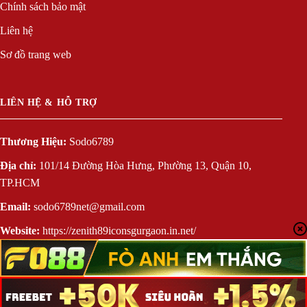
Chính sách bảo mật
Liên hệ
Sơ đồ trang web
LIÊN HỆ & HỖ TRỢ
Thương Hiệu:
Sodo6789
Địa chỉ:
101/14 Đường Hòa Hưng, Phường 13, Quận 10,
TP.HCM
Email:
sodo6789net@gmail.com
Website:
https://zenith89iconsgurgaon.in.net/
Hotline:
0902 311 842
Giờ làm việc:
Hỗ trợ 24/7
Tìm kiếm:
#sodo6789net #sodo6789 #linkvaosodo6789