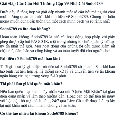
Giải Đáp Các Câu Hỏi Thường Gặp Về Nhà Cái Sodo6789
Dưới đây là tổng hợp và giải đáp nhanh một số câu hỏi mà người chơi
mới thường quan tâm nhất khi tìm hiểu về Sodo6789. Chúng tôi luôn
mong muốn cung cấp thông tin một cách minh bạch và rõ ràng nhất.
Sodo6789 có lừa đảo không?
Hoàn toàn không. Sodo6789 là nhà cái hoạt động hợp pháp với giấy
phép được cấp bởi PAGCOR, một trong những tổ chức quản lý cờ bạc
uy tín nhất thế giới. Mọi hoạt động của chúng tôi đều được giám sát
chặt chẽ, đảm bảo sự công bằng và an toàn tuyệt đối cho người chơi.
Rút tiền từ Sodo6789 mất bao lâu?
Thời gian xử lý giao dịch rút tiền tại Sodo6789 rất nhanh. Sau khi bạn
tạo lệnh rút tiền hợp lệ, hệ thống sẽ xử lý và chuyển tiền về tài khoản
ngân hàng của bạn trong vòng 5-10 phút.
Tôi phải làm gì khi quên mật khẩu?
Nếu bạn quên mật khẩu, hãy nhấn vào nút “Quên Mật Khẩu” tại giao
diện đăng nhập và làm theo hướng dẫn. Hoặc bạn có thể liên hệ ngay
với bộ phận hỗ trợ khách hàng 24/7 qua Live Chat để được hỗ trợ lấy
lại mật khẩu một cách nhanh chóng và an toàn.
Có thể tạo nhiều tài khoản Sodo6789 không?