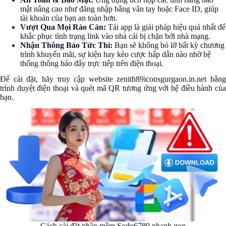
mật nâng cao như đăng nhập bằng vân tay hoặc Face ID, giúp
tài khoản của bạn an toàn hơn.
Vượt Qua Mọi Rào Cản:
Tải app là giải pháp hiệu quả nhất để
khắc phục tình trạng link vào nhà cái bị chặn bởi nhà mạng.
Nhận Thông Báo Tức Thì:
Bạn sẽ không bỏ lỡ bất kỳ chương
trình khuyến mãi, sự kiện hay kèo cược hấp dẫn nào nhờ hệ
thống thông báo đẩy trực tiếp trên điện thoại.
Để cài đặt, hãy truy cập website zenith89iconsgurgaon.in.net bằng
trình duyệt điện thoại và quét mã QR tương ứng với hệ điều hành của
bạn.
Cách cài đặt phần mềm Sodo6789 nhanh gọn