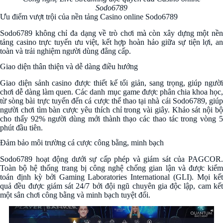
Sodo6789
Ưu điểm vượt trội của nền tảng Casino online Sodo6789
Sodo6789 không chỉ đa dạng về trò chơi mà còn xây dựng một nền
tảng casino trực tuyến ưu việt, kết hợp hoàn hảo giữa sự tiện lợi, an
toàn và trải nghiệm người dùng đẳng cấp.
Giao diện thân thiện và dễ dàng điều hướng
Giao diện sảnh casino được thiết kế tối giản, sang trọng, giúp người
chơi dễ dàng làm quen. Các danh mục game được phân chia khoa học,
từ sòng bài trực tuyến đến
cá cược thể thao tại nhà cái Sodo6789
, giú
người chơi tìm bàn cược yêu thích chỉ trong vài giây. Khảo sát nội bộ
cho thấy 92% người dùng mới thành thạo các thao tác trong vòng 5
phút đầu tiên.
Đảm bảo môi trường cá cược công bằng, minh bạch
Sodo6789 hoạt động dưới sự cấp phép và giám sát của PAGCOR.
Toàn bộ hệ thống trang bị công nghệ chống gian lận và được kiểm
toán định kỳ bởi Gaming Laboratories International (GLI). Mọi kết
quả đều được giám sát 24/7 bởi đội ngũ chuyên gia độc lập, cam kết
một sân chơi công bằng và minh bạch tuyệt đối.