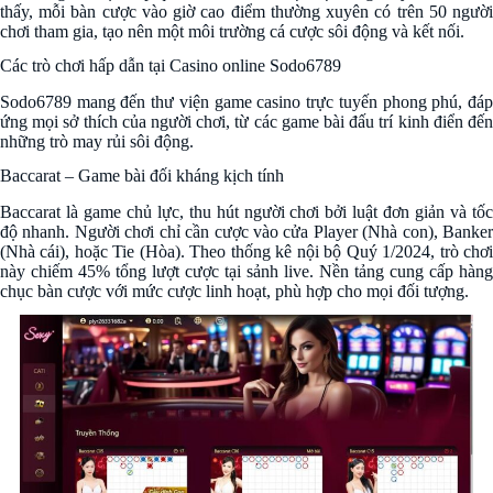
thấy, mỗi bàn cược vào giờ cao điểm thường xuyên có trên 50 người
chơi tham gia, tạo nên một môi trường cá cược sôi động và kết nối.
Các trò chơi hấp dẫn tại Casino online Sodo6789
Sodo6789 mang đến thư viện game casino trực tuyến phong phú, đáp
ứng mọi sở thích của người chơi, từ các game bài đấu trí kinh điển đến
những trò may rủi sôi động.
Baccarat – Game bài đối kháng kịch tính
Baccarat là game chủ lực, thu hút người chơi bởi luật đơn giản và tốc
độ nhanh. Người chơi chỉ cần cược vào cửa Player (Nhà con), Banker
(Nhà cái), hoặc Tie (Hòa). Theo thống kê nội bộ Quý 1/2024, trò chơi
này chiếm 45% tổng lượt cược tại sảnh live. Nền tảng cung cấp hàng
chục bàn cược với mức cược linh hoạt, phù hợp cho mọi đối tượng.