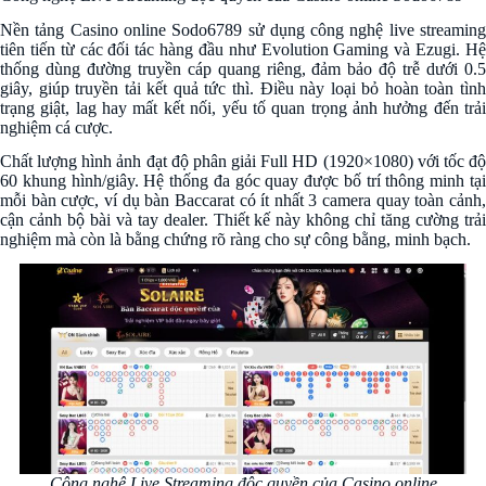
Nền tảng Casino online Sodo6789 sử dụng công nghệ live streaming
tiên tiến từ các đối tác hàng đầu như Evolution Gaming và Ezugi. Hệ
thống dùng đường truyền cáp quang riêng, đảm bảo độ trễ dưới 0.5
giây, giúp truyền tải kết quả tức thì. Điều này loại bỏ hoàn toàn tình
trạng giật, lag hay mất kết nối, yếu tố quan trọng ảnh hưởng đến trải
nghiệm cá cược.
Chất lượng hình ảnh đạt độ phân giải Full HD (1920×1080) với tốc độ
60 khung hình/giây. Hệ thống đa góc quay được bố trí thông minh tại
mỗi bàn cược, ví dụ bàn Baccarat có ít nhất 3 camera quay toàn cảnh,
cận cảnh bộ bài và tay dealer. Thiết kế này không chỉ tăng cường trải
nghiệm mà còn là bằng chứng rõ ràng cho sự công bằng, minh bạch.
Công nghệ Live Streaming độc quyền của Casino online