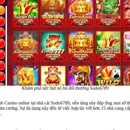
Khám phá sức hút nổ hũ đổi thưởng Sodo6789
ảnh
Casino online tại nhà cái Sodo6789
, nền tảng này đáp ứng mọi sở th
kim cương. Sự đa dạng này đến từ việc hợp tác với hơn 15 nhà cung c
.