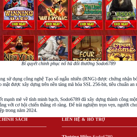
Bí quyết chinh phục nổ hũ đổi thưởng Sodo6789
tảng sử dụng công nghệ Tạo số ngẫu nhiên (RNG) được chứng nhận bởi
 mật được xây dựng trên nền tảng mã hóa SSL 256-bit, tiêu chuẩn an ni
ết mạnh mẽ về tính minh bạch, Sodo6789 đã xây dựng thành công một 
ng với cơ hội chiến thắng rõ ràng. Để trải nghiệm trọn vẹn, người chơ
iệp trong năm 2024.
CHÍNH SÁCH
LIÊN HỆ & HỖ TRỢ
Thương Hiệu:
Sodo6789