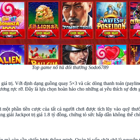
Top game nổ hũ đổi thưởng Sodo6789
giá trị. Với định dạng guồng quay 5×3 và các dòng thanh toán (paylines
ương rực rỡ. Đây là lựa chọn hoàn hảo cho những ai yêu thích sự đơn
ơi một phần tiền cược của tất cả người chơi được tích lũy vào quỹ th
 giải Jackpot trị giá 1.8 tỷ đồng, chứng tỏ sức hấp dẫn không thể chối
mà còn cần chiến lược thông minh. Quản lý vốn chặt chẽ là nguyên tắ