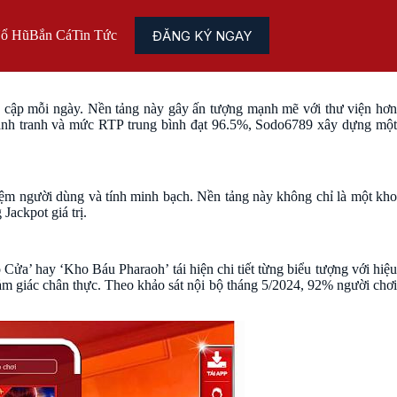
ĐĂNG KÝ NGAY
ổ Hũ
Bắn Cá
Tin Tức
y cập mỗi ngày. Nền tảng này gây ấn tượng mạnh mẽ với thư viện hơn
cạnh tranh và mức RTP trung bình đạt 96.5%,
Sodo6789
xây dựng mộ
hiệm người dùng và tính minh bạch. Nền tảng này không chỉ là một kho
Jackpot giá trị.
’ hay ‘Kho Báu Pharaoh’ tái hiện chi tiết từng biểu tượng với hiệu
ảm giác chân thực. Theo khảo sát nội bộ tháng 5/2024, 92% người chơi