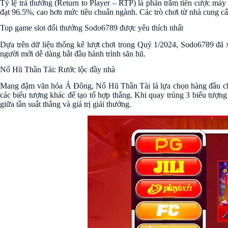
Tỷ lệ trả thưởng (Return to Player – RTP) là phần trăm tiền cược má
đạt 96.5%, cao hơn mức tiêu chuẩn ngành. Các trò chơi từ nhà cung cấp
Top game slot đổi thưởng Sodo6789 được yêu thích nhất
Dựa trên dữ liệu thống kê lượt chơi trong Quý 1/2024, Sodo6789 đã 
người mới dễ dàng bắt đầu hành trình săn hũ.
Nổ Hũ Thần Tài: Rước lộc đầy nhà
Mang đậm văn hóa Á Đông, Nổ Hũ Thần Tài là lựa chọn hàng đầu cho n
các biểu tượng khác để tạo tổ hợp thắng. Khi quay trúng 3 biểu tượn
giữa tần suất thắng và giá trị giải thưởng.