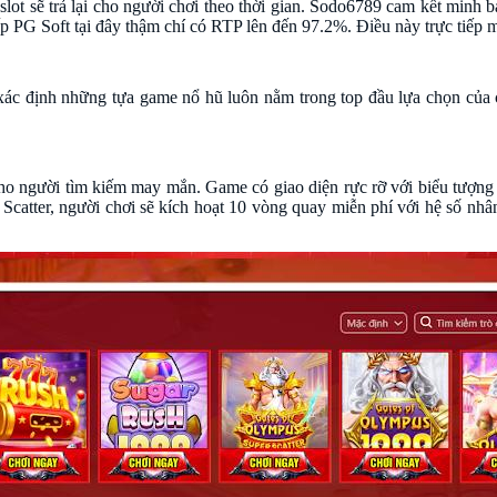
y slot sẽ trả lại cho người chơi theo thời gian. Sodo6789 cam kết mi
 PG Soft tại đây thậm chí có RTP lên đến 97.2%. Điều này trực tiếp ma
xác định những tựa game nổ hũ luôn nằm trong top đầu lựa chọn của c
gười tìm kiếm may mắn. Game có giao diện rực rỡ với biểu tượng ông
g Scatter, người chơi sẽ kích hoạt 10 vòng quay miễn phí với hệ số n