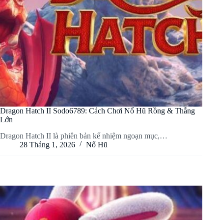
Dragon Hatch II Sodo6789: Cách Chơi Nổ Hũ Rồng & Thắng
Lớn
Dragon Hatch II là phiên bản kế nhiệm ngoạn mục,…
28 Tháng 1, 2026
Nổ Hũ