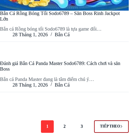
Bắn Cá Rồng Bóng Tối Sodo6789 – Săn Boss Rinh Jackpot
Lớn
Bắn cá Rồng bóng tối Sodo6789 là tựa game đổi…
28 Tháng 1, 2026
Bắn Cá
Đánh giá Bắn Cá Panda Master Sodo6789: Cách chơi và săn
Boss
Bắn cá Panda Master đang là tâm điểm chú ý…
28 Tháng 1, 2026
Bắn Cá
1
2
3
TIẾP THEO