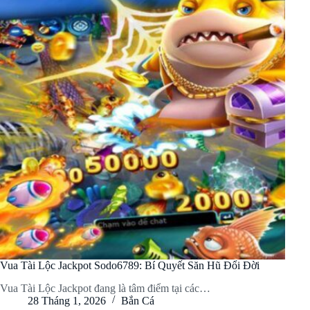
Vua Tài Lộc Jackpot Sodo6789: Bí Quyết Săn Hũ Đổi Đời
Vua Tài Lộc Jackpot đang là tâm điểm tại các…
28 Tháng 1, 2026
Bắn Cá