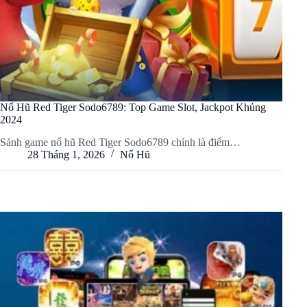
Nổ Hũ Red Tiger Sodo6789: Top Game Slot, Jackpot Khủng
2024
Sảnh game nổ hũ Red Tiger Sodo6789 chính là điểm…
28 Tháng 1, 2026
Nổ Hũ