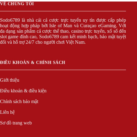
VỀ CHÚNG TÔI
Sodo6789 là nhà cái cá cược trực tuyến uy tín được cấp phép
hoạt động hợp pháp bởi Isle of Man và Curaçao eGaming. Với
đa dạng sản phẩm cá cược thể thao, casino trực tuyến, xổ số đến
slot game đỉnh cao, Sodo6789 cam kết minh bạch, bảo mật tuyệt
đối và hỗ trợ 24/7 cho người chơi Việt Nam.
ĐIỀU KHOẢN & CHÍNH SÁCH
Giới thiệu
Điều khoản & điều kiện
Chính sách bảo mật
Liên hệ
Sơ đồ trang web