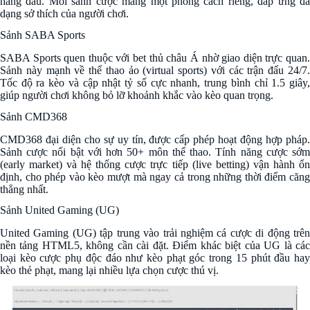
hàng đầu. Mỗi sảnh cược mang một phong cách riêng, đáp ứng đa
dạng sở thích của người chơi.
Sảnh SABA Sports
SABA Sports quen thuộc với bet thủ châu Á nhờ giao diện trực quan.
Sảnh này mạnh về thể thao ảo (virtual sports) với các trận đấu 24/7.
Tốc độ ra kèo và cập nhật tỷ số cực nhanh, trung bình chỉ 1.5 giây,
giúp người chơi không bỏ lỡ khoảnh khắc vào kèo quan trọng.
Sảnh CMD368
CMD368 đại diện cho sự uy tín, được cấp phép hoạt động hợp pháp.
Sảnh cược nổi bật với hơn 50+ môn thể thao. Tính năng cược sớm
(early market) và hệ thống cược trực tiếp (live betting) vận hành ổn
định, cho phép vào kèo mượt mà ngay cả trong những thời điểm căng
thẳng nhất.
Sảnh United Gaming (UG)
United Gaming (UG) tập trung vào trải nghiệm cá cược di động trên
nền tảng HTML5, không cần cài đặt. Điểm khác biệt của UG là các
loại kèo cược phụ độc đáo như kèo phạt góc trong 15 phút đầu hay
kèo thẻ phạt, mang lại nhiều lựa chọn cược thú vị.