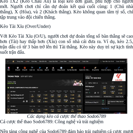
Kèo 1X2 (Kèo Châu Âu) là loại kèo đơn giản, phù hợp cho người
mới. Người chơi chỉ cần dự đoán kết quả cuối cùng: 1 (Chủ nhà
thắng), X (Hòa), và 2 (Khách thắng). Kèo không quan tâm tỷ số, chỉ
tập trung vào đội chiến thắng.
Kèo Tài Xỉu (Over/Under)
Với Kèo Tài Xỉu (O/U), người chơi dự đoán tổng số bàn thắng sẽ cao
hơn (Tài) hay thấp hơn (Xỉu) con số nhà cái đưa ra. Ví dụ, kèo 2.5,
trận đấu có từ 3 bàn trở lên thì Tài thắng. Kèo này duy trì sự kịch tính
suốt trận đấu.
Các dạng kèo cá cược thể thao Sodo6789
Cá cược thể thao Sodo6789: Công nghệ và trải nghiệm
Nền tảng công nghệ của Sodo6789 đảm bảo trải nghiệm cá cược mượt