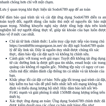
nhanh chóng hơn chỉ với một chạm.
Lưu ý quan trọng khi thực hiện tải Sodo6789 app để an toàn
Để đảm bảo quá trình tải và cài đặt ứng dụng Sodo6789 diễn ra an
toàn tuyệt đối, người dùng cần tuân thủ một số nguyên tắc bảo mật
quan trọng. Những khuyến nghị này được tổng hợp dựa trên kinh
nghiệm hỗ trợ người dùng thực tế, giúp tài khoản của bạn luôn được
bảo vệ ở mức cao nhất.
Chỉ tải từ link chính thức: Luôn truy cập trực tiếp vào trang chủ
https://zenith89iconsgurgaon.in.net/ do đội ngũ Sodo6789 quản
lý để lấy link tải. Đây là nguồn duy nhất được chúng tôi xác
thực, đảm bảo tệp cài đặt sạch và không bị chỉnh sửa.
Cảnh giác với trang web giả mạo: Tuyệt đối không tải ứng dụng
từ các đường link lạ được gửi qua tin nhắn, email hoặc các trang
quảng cáo không rõ nguồn gốc. Những tệp này có nguy cơ cao
chứa mã độc nhằm đánh cắp thông tin cá nhân và tài khoản của
bạn.
Khắc phục lỗi cài đặt cơ bản: Nếu gặp lỗi trong quá trình cài đặt,
hãy kiểm tra hai vấn đề phổ biến nhất: kết nối mạng không ổn
định và thiếu dung lượng bộ nhớ. Hãy đảm bảo kết nối Wi-
Fi/4G mạnh và giải phóng ít nhất 150MB dung lượng trống trên
thiết bị.
Xác thực ứng dụng an toàn: Ứng dụng Sodo6789 chính thức đã
được kiểm duyệt qua các công cụ bảo mật hàng đầu như