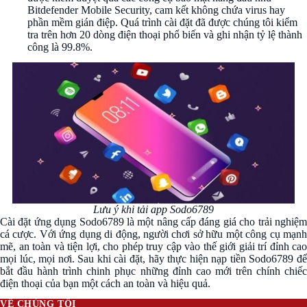
Bitdefender Mobile Security, cam kết không chứa virus hay
phần mềm gián điệp. Quá trình cài đặt đã được chúng tôi kiểm
tra trên hơn 20 dòng điện thoại phổ biến và ghi nhận tỷ lệ thành
công là 99.8%.
Lưu ý khi tải app Sodo6789
Cài đặt ứng dụng Sodo6789 là một nâng cấp đáng giá cho trải nghiệm
cá cược. Với ứng dụng di động, người chơi sở hữu một công cụ mạnh
mẽ, an toàn và tiện lợi, cho phép truy cập vào thế giới giải trí đỉnh cao
mọi lúc, mọi nơi. Sau khi cài đặt, hãy thực hiện
nạp tiền Sodo6789
đ
bắt đầu hành trình chinh phục những đỉnh cao mới trên chính chiếc
điện thoại của bạn một cách an toàn và hiệu quả.
VỀ CHÚNG TÔI