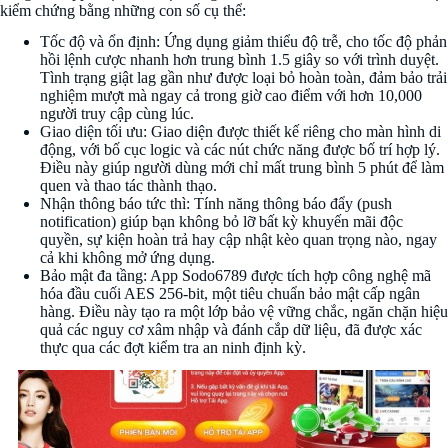
kiểm chứng bằng những con số cụ thể:
Tốc độ và ổn định: Ứng dụng giảm thiểu độ trễ, cho tốc độ phản
hồi lệnh cược nhanh hơn trung bình 1.5 giây so với trình duyệt.
Tình trạng giật lag gần như được loại bỏ hoàn toàn, đảm bảo trải
nghiệm mượt mà ngay cả trong giờ cao điểm với hơn 10,000
người truy cập cùng lúc.
Giao diện tối ưu: Giao diện được thiết kế riêng cho màn hình di
động, với bố cục logic và các nút chức năng được bố trí hợp lý.
Điều này giúp người dùng mới chỉ mất trung bình 5 phút để làm
quen và thao tác thành thạo.
Nhận thông báo tức thì: Tính năng thông báo đẩy (push
notification) giúp bạn không bỏ lỡ bất kỳ khuyến mãi độc
quyền, sự kiện hoàn trả hay cập nhật kèo quan trọng nào, ngay
cả khi không mở ứng dụng.
Bảo mật đa tầng: App Sodo6789 được tích hợp công nghệ mã
hóa đầu cuối AES 256-bit, một tiêu chuẩn bảo mật cấp ngân
hàng. Điều này tạo ra một lớp bảo vệ vững chắc, ngăn chặn hiệu
quả các nguy cơ xâm nhập và đánh cắp dữ liệu, đã được xác
thực qua các đợt kiểm tra an ninh định kỳ.